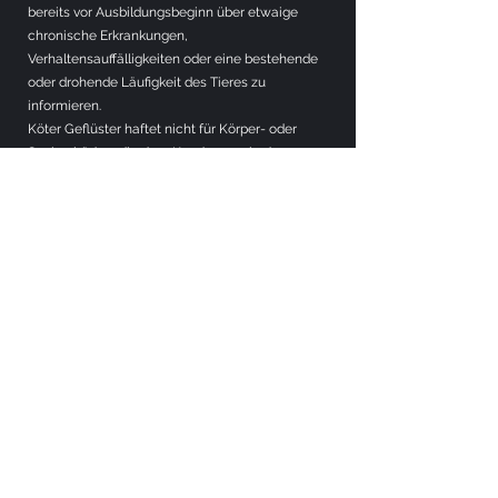
bereits vor Ausbildungsbeginn über etwaige
chronische Erkrankungen,
Verhaltensauffälligkeiten oder eine bestehende
oder drohende Läufigkeit des Tieres zu
informieren.
Köter Geflüster haftet nicht für Körper- oder
Sachschäden, die dem Kunden sowie dessen
gemeldeten Tier unmittelbar oder mittelbar –
gleich aus welchem Grunde – entstehen, es sei
denn, diese beruhen auf grober Fahrlässigkeit
oder Vorsatz von Köter Geflüster. Der Kunde
trägt während der vertraglich vereinbarten Kurse
und Dienstleistungen die alleinige Haftung für
das Verhalten seines Tieres, dies gilt
insbesondere auch dann, wenn der
entsprechende Hund auf Anweisung von Köter
Geflüster ohne Leine geführt wird. Die
Teilnahme an jeglichen Veranstaltungen, Kursen
und Schulungen erfolgt auf eigenes Risiko des
Kunden sowie aller gegebenenfalls auf dem
Übungsplatz oder im unmittelbaren Umkreis